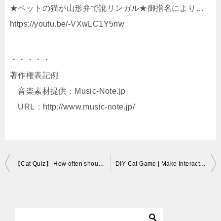
★ペットの猫が山形弁で訛リンガル★御指名により…
https://youtu.be/-VXwLC1Y5nw
・・・・・
著作権表記例
音楽素材提供：Music-Note.jp
URL：http://www.music-note.jp/
投
【Cat Quiz】 How often should I have a cat’s shampoo?Neko mania
DIY Cat Game | Make Interactive Cat Tube Game! Recycled Cardboard Game For Cats!
稿
ナ
ビ