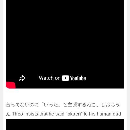
言ってないのに「いった」と主張するねこ、しおちゃ
ん Theo insists that he said “okaeri” to his human dad