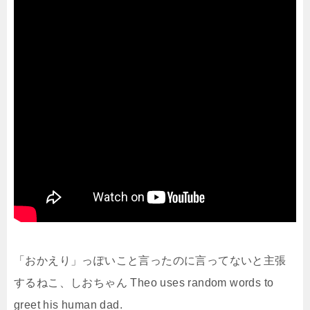
「おかえり」っぽいこと言ったのに言ってないと主張
するねこ、しおちゃん Theo uses random words to
greet his human dad.