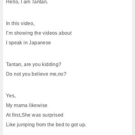
Hello, I am Tantan.
In this video,
I’m showing the videos about
I speak in Japanese
Tantan, are you kidding?
Do not you believe me,no?
Yes,
My mama likewise
At first,She was surprised
Like jumping from the bed to got up.