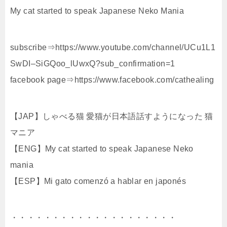
My cat started to speak Japanese Neko Mania
subscribe⇒https://www.youtube.com/channel/UCu1L1
SwDI–SiGQoo_lUwxQ?sub_confirmation=1
facebook page⇒https://www.facebook.com/cathealing
【JAP】しゃべる猫 愛猫が日本語話すようになった 猫
マニア
【ENG】My cat started to speak Japanese Neko
mania
【ESP】Mi gato comenzó a hablar en japonés
・・・・・・・・・・・・・・・・・・・・