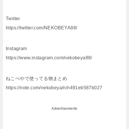
Twitter
https://twitter.com/NEKOBEYA88/
Instagram
https://www.instagram.com/nekobeya88/
ねこべやで使ってる物まとめ
https://note.com/nekobeya/n/n491eb587b027
Advertisements