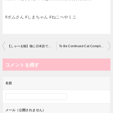
#ポムさん #しまちゃん #ねこべやミニ
投
【しゃべる猫】猫に日本語で挨拶する猫【しおちゃん】
To Be Continued Cat Compilation ブチギレ狂暴猫ver. part6
稿
ナ
コメントを残す
ビ
ゲ
名前
ー
シ
ョ
ン
メール（公開されません）