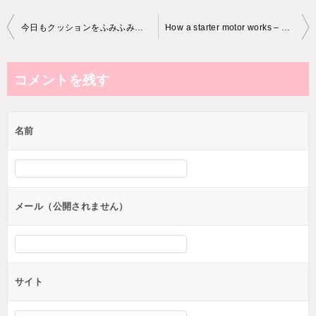
投
今日もクッションをふみふみするボス猫 Pretty boss cat steps on a cushion part2
How a starter motor works – Fixing a lazy starter
稿
ナ
コメントを残す
ビ
ゲ
名前
ー
シ
ョ
ン
メール（公開されません）
サイト